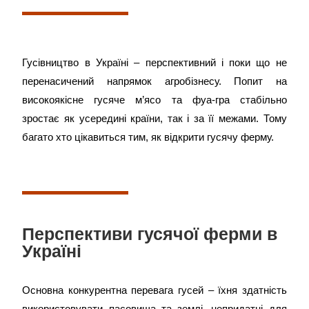
Гусівництво в Україні – перспективний і поки що не
перенасичений напрямок агробізнесу. Попит на
високоякісне гусяче м’ясо та фуа-гра стабільно
зростає як усередині країни, так і за її межами. Тому
багато хто цікавиться тим, як відкрити гусячу ферму.
Перспективи гусячої ферми в
Україні
Основна конкурентна перевага гусей – їхня здатність
використовувати пасовища та землі, непридатні для