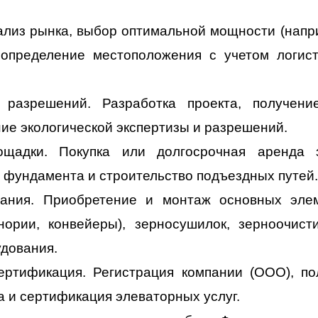
лиз рынка, выбор оптимальной мощности (напри
определение местоположения с учетом логист
 разрешений. Разработка проекта, получени
ние экологической экспертизы и разрешений.
ощадки. Покупка или долгосрочная аренда з
а фундамента и строительство подъездных путей.
вания. Приобретение и монтаж основных эле
нории, конвейеры), зерносушилок, зерноочист
удования.
ртификация. Регистрация компании (ООО), по
а и сертификация элеваторных услуг.