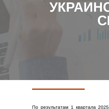
УКРАИНС
С
По результатам 1 квартала 202