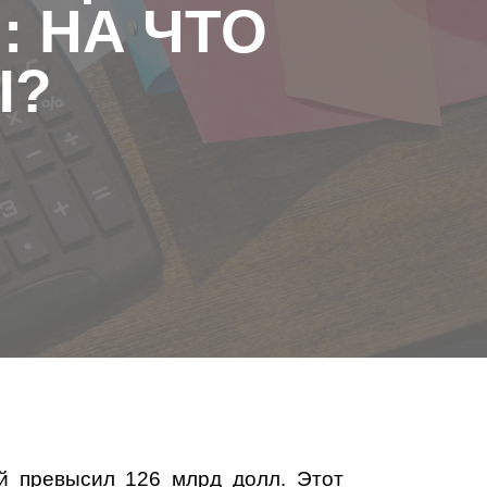
: НА ЧТО
Ы?
й превысил 126 млрд долл. Этот