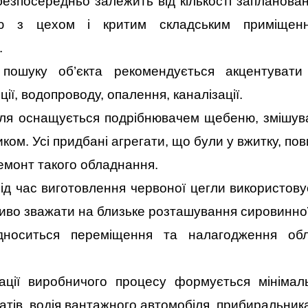
безпосередньо залежить від кількості запланова
лю з цехом і критим складським приміщен
.
пошуку об’єкта рекомендується акцентувати
ії, водопроводу, опалення, каналізації.
вля оснащується подрібнювачем щебеню, змішува
ом. Усі придбані агрегати, що були у вжитку, пови
емонт такого обладнання.
Під час виготовлення червоної цегли використову
жливо зважати на близьке розташування сировинної
дноситься переміщення та налагодження обл
зації виробничого процесу формується мінімал
тів, водія вантажного автомобіля, прибиральника