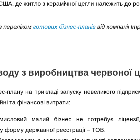
США, де житло з керамічної цегли належить до роз
з переліком
готових бізнес-планів
від компанії Im
воду з виробництва червоної 
с-плану на прикладі запуску невеликого підприєм
йні та фінансові витрати:
мисловий малий бізнес не потребує ліцензі
у форму державної реєстрації – ТОВ.