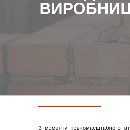
ВИРОБНИЦТ
З моменту повномасштабного втор