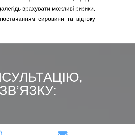
здалегідь врахувати можливі ризики,
 постачанням сировини та відтоку
СУЛЬТАЦІЮ,
В’ЯЗКУ:​