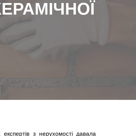
КЕРАМІЧНОЇ
х експертів з нерухомості давала