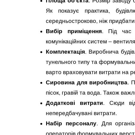
Площа об’єкта
. Розмір заводу 
Як показує практика, будів
середньостроково, ніж придбати
Вибір приміщення
. Під час 
комунікаційних систем – вентиляц
Комплектація
. Виробнича буді
тунельного типу та формувальник
варто враховувати витрати на р
Сировина для виробництва
. 
пісок, гравій та вода. Також ва
Додаткові витрати
. Сюди ві
непередбачувані витрати.
Набір персоналу
. Для органі
операторів формувальних верста