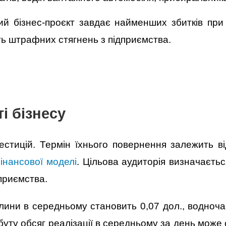
й бізнес-проєкт завдає найменших збитків при 
ть штрафних стягнень з підприємства.
і бізнесу
вестицій. Термін їхнього повернення залежить ві
інансової моделі
. Цільова аудиторія визначаєть
дприємства.
глини в середньому становить 0,07 дол., водноча
уту обсяг реалізації в середньому за день може 