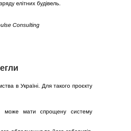
ряду елітних будівель.
pulse Consulting
цегли
ства в Україні. Для такого проєкту
ї, може мати спрощену систему