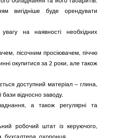
ного обладнання та його габаритів.
ням вигідніше буде орендувати
 увагу на наявності необхідних
чем, пісочним просіювачем, піччю
нні окупитися за 2 роки, але також
ється доступний матеріал – глина,
 бази відносно заводу.
аднання, а також регулярні та
ьний робочий штат із керуючого,
, бухгалтера, охоронця.