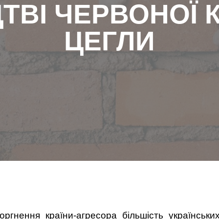
ВІ ЧЕРВОНОЇ 
ЦЕГЛИ
гнення країни-агресора більшість українськи