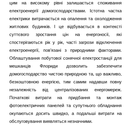
цим на високому рівні залишається споживання
електроенергії домогосподарствами. Істотна частка
електрики витрачається на опалення та охолодження
житлових будинків. І це відбувається в контексті
суттєвого зростання цін на енергоносії, які
спостерігаються рік у рік, часті загрози відключення
електроенергії, пов’язані з природними факторами.
Облаштування побутової сонячної електростанції для
мешканців Флориди дозволить забезпечити
домогосподарство чистою природною та, що важливо,
безкоштовною енергією, тим самим надавши повну
незалежність від централізованих енергомереж.
Початкові витрати на придбання та монтаж
фотоелектричних панелей та супутнього обладнання
окупаються досить швидко, а подальші витрати на
обслуговування виявляться незначними.