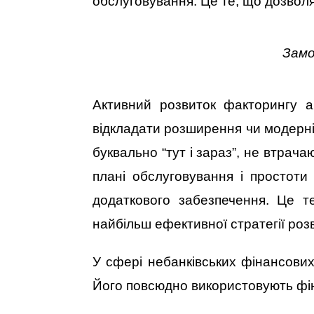
обслуговування. Це те, що дозвол
Замо
Активний розвиток факторингу ак
відкладати розширення чи модерніз
буквально “тут і зараз”, не втрач
плані обслуговування і простоти
додаткового забезпечення. Це т
найбільш ефективної стратегії розв
У сфері небанківських фінансових
Його повсюдно використовують фін