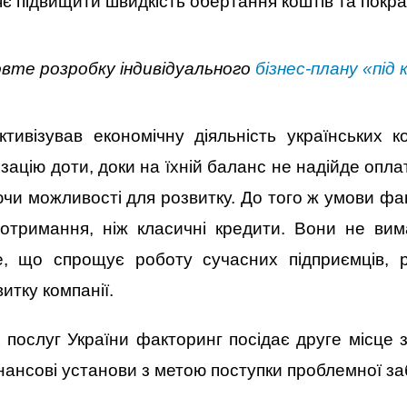
яє підвищити швидкість обертання коштів та покр
вте розробку індивідуального
бізнес-плану «під 
тивізував економічну діяльність українських 
ацію доти, доки на їхній баланс не надійде опл
аючи можливості для розвитку. До того ж умови фа
 отримання, ніж класичні кредити. Вони не вим
е, що спрощує роботу сучасних підприємців, 
итку компанії.
 послуг України факторинг посідає друге місце 
ансові установи з метою поступки проблемної за