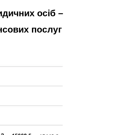
идичних осіб –
нсових послуг