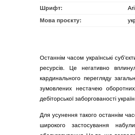
Шрифт:
Ari
Мова проєкту:
ук
Останнім часом українські суб’єкт
ресурсів. Це негативно вплинул
кардинального перегляду загальн
зумовлених нестачею оборотних
дебіторської заборгованості україн
Для усунення такого останнім час
широкого застосування набул