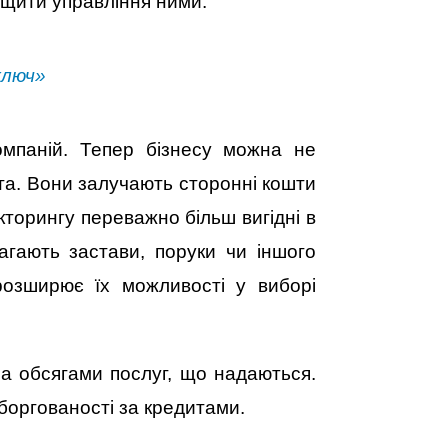
ащити управління ними.
ключ»
компаній. Тепер бізнесу можна не
ата. Вони залучають сторонні кошти
кторингу переважно більш вигідні в
агають застави, поруки чи іншого
розширює їх можливості у виборі
за обсягами послуг, що надаються.
боргованості за кредитами.