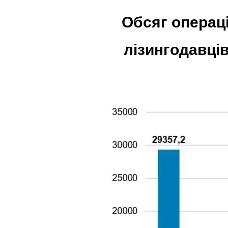
Обсяг операці
лізингодавці