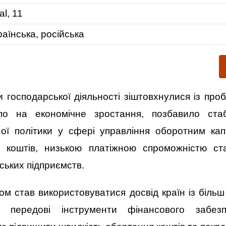
al, 11
раїнська, російська
и господарської діяльності зіштовхнулися із пр
о на економічне зростання, позбавило стабі
ої політики у сфері управління оборотним ка
 коштів, низькою платіжною спроможністю ста
ських підприємств.
ом став використовуватися досвід країн із біль
и передові інструменти фінансового забез