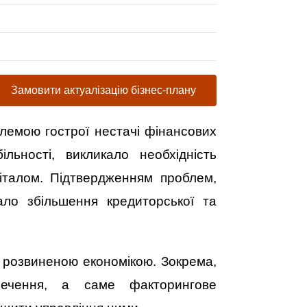
Замовити актуалізацію бізнес-плану
облемою гострої нестачі фінансових
льності, викликало необхідність
піталом. Підтвердженням проблем,
ло збільшення кредиторської та
ш розвиненою економікою. Зокрема,
печення, а саме факторингове