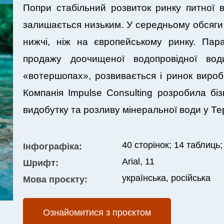
Попри стабільний розвиток ринку питної в
залишається низьким. У середньому обсяги
нижчі, ніж на європейському ринку. Пар
продажу доочищеної водопровідної вод
«вотершопах», розвивається і ринок вироб
Компанія Impulse Consulting розробила бі
видобутку та розливу мінеральної води у Тер
40 сторінок; 14 таблиць;
Інфографіка:
Arial, 11
Шрифт:
українська, російська
Мова проєкту:
Ознайомитися з проєктом