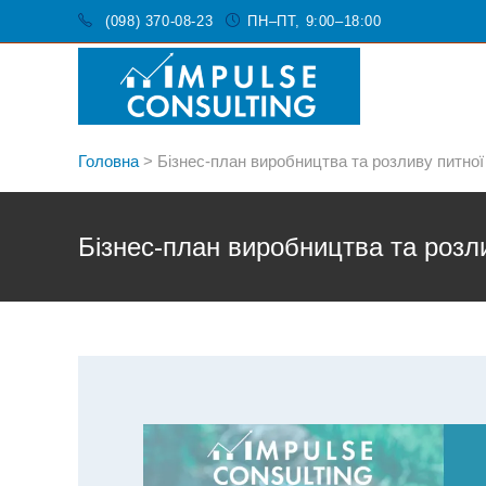
(098) 370-08-23
ПН–ПТ, 9:00–18:00
Головна
>
Бізнес-план виробництва та розливу питної
Бізнес-план виробництва та розл