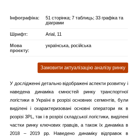
Інфографіка:
51 сторінка; 7 таблиць; 33 графіка та
діаграми
Шрифт:
Arial, 11
Мова
у
країнська, російська
проєкту:
Замовити актуалізацію аналізу ринку
У дослідженні детально відображені аспекти розвитку і
наведена динаміка ємностей ринку транспортної
логістики в Україні в розрізі основних сегментів, були
виділені і охарактеризовані основні оператори як в
розрізі 3PL, так і в розрізі складської логістики, виділені
частки ринку ключових гравців, а також їх динаміка в
2018 – 2019 рр. Наведено динаміку відправок в