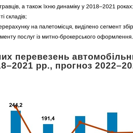
гравців, а також їхню динаміку у 2018–2021 роках
і складів;
ерерахунку на палетомісця, виділено сегмент збір
гменту послуг із митно-брокерського оформлення.
них перевезень автомобільн
18–2021 рр., прогноз 2022–20