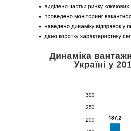
виділено частки ринку ключових 
проведено моніторинг вакантност
наведено динаміку відправок у п
дано коротку характеристику се
Динаміка вантаж
Україні у 20