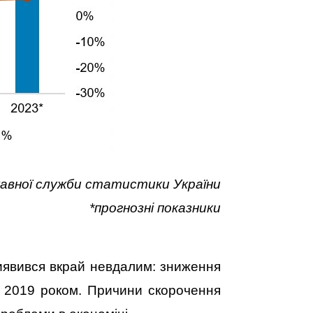
ржавної служби статистики України
*прогнозні показники
иявився вкрай невдалим: зниження
м 2019 роком. Причини скорочення