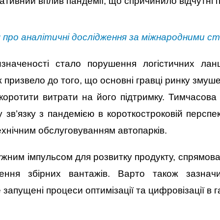
тивний вплив пандемії, що спричинило відчутні п
 про аналітичні дослідження за міжнародними 
изначеності стало порушення логістичних ла
призвело до того, що основні гравці ринку змуш
коротити витрати на його підтримку. Тимчасова в
 зв’язку з пандемією в короткостроковій перспе
технічним обслуговуванням автопарків.
жним імпульсом для розвитку продукту, спрямова
ення збірних вантажів. Варто також зазнач
апущені процеси оптимізації та цифровізації в га