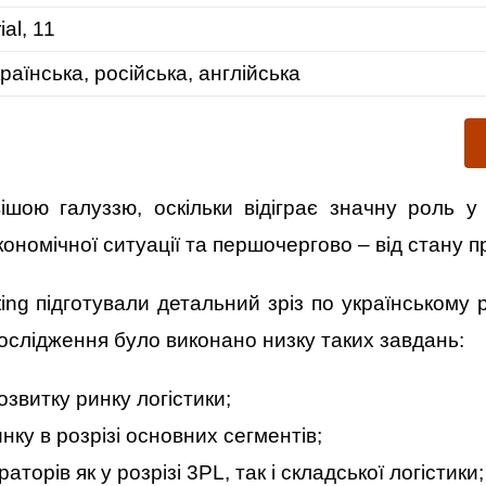
ial, 11
раїнська, російська, англійська
ішою галуззю, оскільки відіграє значну роль у 
ономічної ситуації та першочергово – від стану пр
ing підготували детальний зріз по українському р
дослідження було виконано низку таких завдань:
озвитку ринку логістики;
нку в розрізі основних сегментів;
орів як у розрізі 3PL, так і складської логістики;