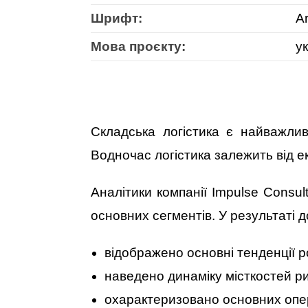
Шрифт:
Ar
Мова проєкту:
ук
Складська логістика є найважлив
Водночас логістика залежить від ек
Аналітики компанії Impulse Consult
основних сегментів. У результаті 
відображено основні тенденції р
наведено динаміку місткостей ри
охарактеризовано основних операт