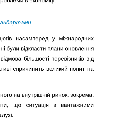
роблеми в економіці.
стандартами
нцюгів насамперед у міжнародних
ені були відкласти плани оновлення
ідмова більшості перевізників від
ктиві спричинить великий попит на
ного на внутрішній ринок, зокрема,
ити, що ситуація з вантажними
лузі.