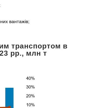
;
них вантажів;
им транспортом в
23 рр., млн т