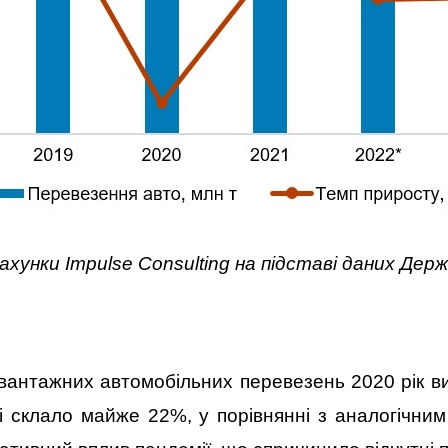
ахунки Impulse Consulting на підставі даних Де
 вантажних автомобільних перевезень 2020 рік в
і склало майже 22%, у порівнянні з аналогічни