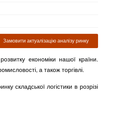
Замовити актуалізацію аналізу ринку
розвитку економіки нашої країни.
омисловості, а також торгівлі.
инку складської логістики в розрізі